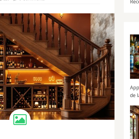
Rec
App
de 