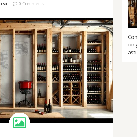
u vin
0 Comments
Con
un 
ast