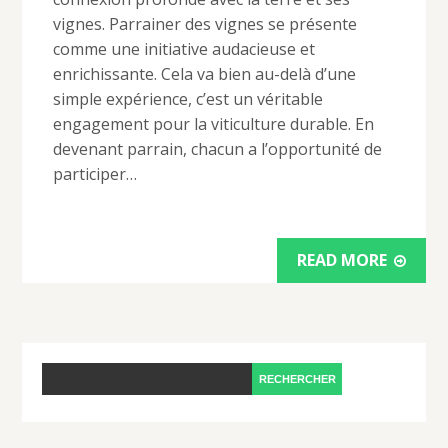
vignes. Parrainer des vignes se présente
comme une initiative audacieuse et
enrichissante. Cela va bien au-delà d’une
simple expérience, c’est un véritable
engagement pour la viticulture durable. En
devenant parrain, chacun a l’opportunité de
participer…
READ MORE